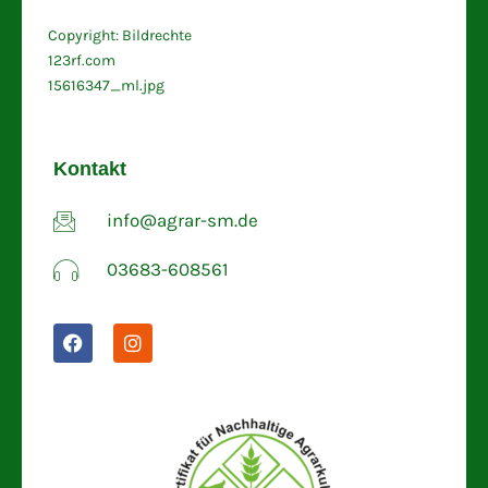
Copyright: Bildrechte
123rf.com
15616347_ml.jpg
Kontakt
info@agrar-sm.de
03683-608561
F
I
a
n
c
s
e
t
b
a
o
g
o
r
k
a
m